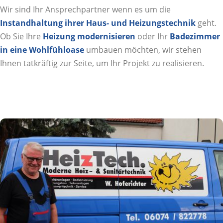
Wir sind Ihr Ansprechpartner wenn es um die
Instandhaltung ihrer Haus- und Heizungstechnik
geht.
Ob Sie Ihre
Heizung modernisieren
oder Ihr
Badezimmer
in eine Wohlfühloase
umbauen möchten, wir stehen
Ihnen tatkräftig zur Seite, um Ihr Projekt zu realisieren.